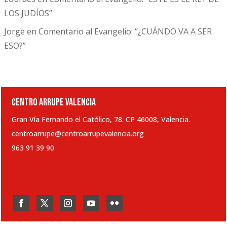
LOS JUDÍOS”
Jorge
en
Comentario al Evangelio: “¿CUÁNDO VA A SER
ESO?”
CENTRO ARRUPE VALENCIA
Gran Vía Fernando el Católico, 78. CP 46008, Valencia.
centroarrupe@centroarrupevalencia.org
963 91 39 90