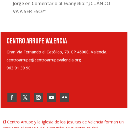
Jorge
en
Comentario al Evangelio: “¿CUÁNDO
VA A SER ESO?”
CENTRO ARRUPE VALENCIA
Gran Vía Fernando el Católico, 78. CP 46008, Valencia.
centroarrupe@centroarrupevalencia.org
963 91 39 90
El Centro Arrupe y la Iglesia de los Jesuitas de Valencia forman un