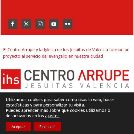
El Centro Arrupe y la Iglesia de los Jesuitas de Valencia forman un
proyecto al servicio del evangelio en nuestra ciudad
Utilizamos cookies para saber cómo usas la web, hacer
estadísticas y para personalizar tu visita.
Puedes aprender más sobre qué cookies utilizamos o
Desarrollado por
SJDigital
desactivarlas en los
ajustes
.
Aceptar
Rechazar
Política de privacidad
|
Aviso legal
|
Cookies