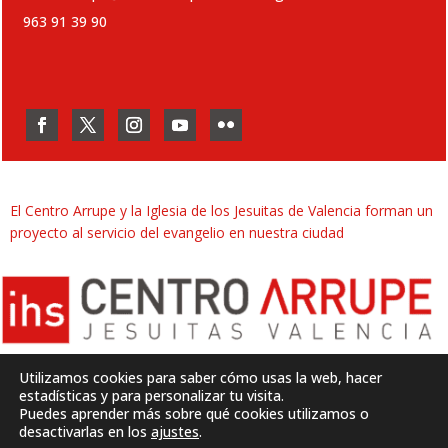
963 91 39 90
El Centro Arrupe y la Iglesia de los Jesuitas de Valencia forman un
proyecto al servicio del evangelio en nuestra ciudad
Utilizamos cookies para saber cómo usas la web, hacer
estadísticas y para personalizar tu visita.
Puedes aprender más sobre qué cookies utilizamos o
Desarrollado por
SJDigital
desactivarlas en los
ajustes
.