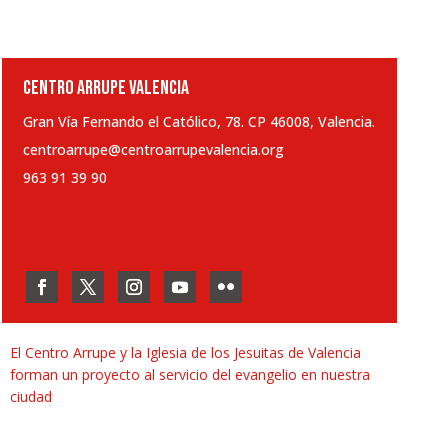
CENTRO ARRUPE VALENCIA
Gran Vía Fernando el Católico, 78. CP 46008, Valencia.
centroarrupe@centroarrupevalencia.org
963 91 39 90
El Centro Arrupe y la Iglesia de los Jesuitas de Valencia
forman un proyecto al servicio del evangelio en nuestra
ciudad