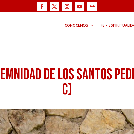
CONÓCENOS
FE – ESPIRITUALID
lemnidad de los Santos Pedr
C)