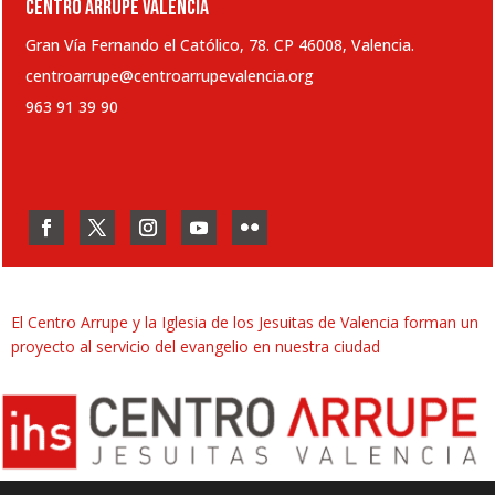
CENTRO ARRUPE VALENCIA
Gran Vía Fernando el Católico, 78. CP 46008, Valencia.
centroarrupe@centroarrupevalencia.org
963 91 39 90
El Centro Arrupe y la Iglesia de los Jesuitas de Valencia forman un
proyecto al servicio del evangelio en nuestra ciudad