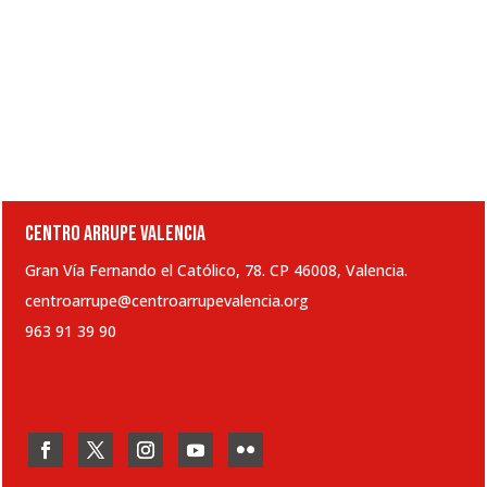
CENTRO ARRUPE VALENCIA
Gran Vía Fernando el Católico, 78. CP 46008, Valencia.
centroarrupe@centroarrupevalencia.org
963 91 39 90