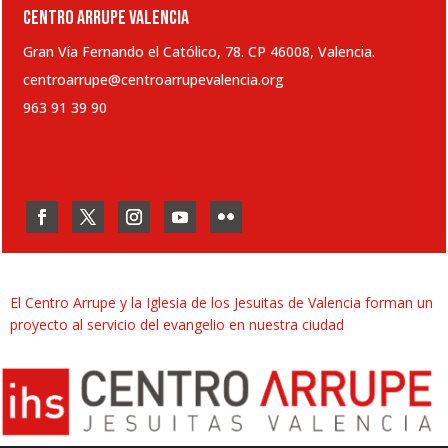
CENTRO ARRUPE VALENCIA
Gran Vía Fernando el Católico, 78. CP 46008, Valencia.
centroarrupe@centroarrupevalencia.org
963 91 39 90
El Centro Arrupe y la Iglesia de los Jesuitas de Valencia forman un
proyecto al servicio del evangelio en nuestra ciudad