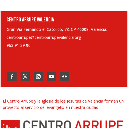
CENTRO ARRUPE VALENCIA
Gran Vía Fernando el Católico, 78. CP 46008, Valencia.
centroarrupe@centroarrupevalencia.org
963 91 39 90
El Centro Arrupe y la Iglesia de los Jesuitas de Valencia forman un
proyecto al servicio del evangelio en nuestra ciudad