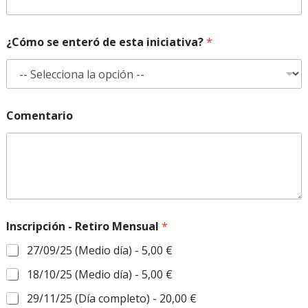
C
o
m
¿Cómo se enteró de esta iniciativa?
*
e
n
t
a
r
i
Comentario
o
*
Inscripción - Retiro Mensual
*
27/09/25 (Medio día) -
5,00 €
18/10/25 (Medio día) -
5,00 €
29/11/25 (Día completo) -
20,00 €