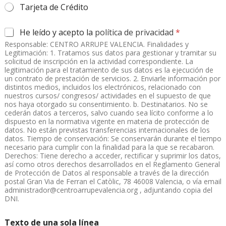
Tarjeta de Crédito
A
He leído y acepto la
política de privacidad
*
c
Responsable: CENTRO ARRUPE VALENCIA. Finalidades y
u
Legitimación: 1. Tratamos sus datos para gestionar y tramitar su
e
solicitud de inscripción en la actividad correspondiente. La
r
legitimación para el tratamiento de sus datos es la ejecución de
d
un contrato de prestación de servicios. 2. Enviarle información por
distintos medios, incluidos los electrónicos, relacionado con
o
nuestros cursos/ congresos/ actividades en el supuesto de que
R
nos haya otorgado su consentimiento. b. Destinatarios. No se
G
cederán datos a terceros, salvo cuando sea lícito conforme a lo
P
dispuesto en la normativa vigente en materia de protección de
D
datos. No están previstas transferencias internacionales de los
*
datos. Tiempo de conservación: Se conservarán durante el tiempo
necesario para cumplir con la finalidad para la que se recabaron.
Derechos: Tiene derecho a acceder, rectificar y suprimir los datos,
así como otros derechos desarrollados en el Reglamento General
de Protección de Datos al responsable a través de la dirección
postal Gran Via de Ferran el Catòlic, 78 46008 Valencia, o vía email
administrador@centroarrupevalencia.org
, adjuntando copia del
DNI.
Texto de una sola línea