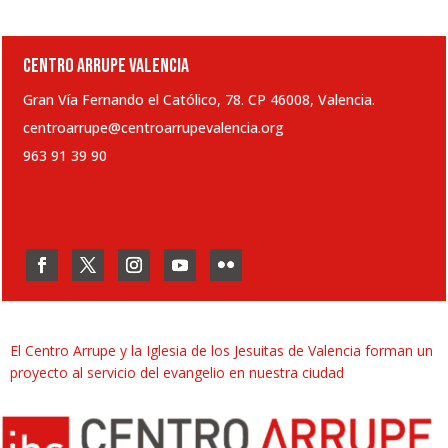
CENTRO ARRUPE VALENCIA
Gran Vía Fernando el Católico, 78. CP 46008, Valencia.
centroarrupe@centroarrupevalencia.org
963 91 39 90
El Centro Arrupe y la Iglesia de los Jesuitas de Valencia forman un
proyecto al servicio del evangelio en nuestra ciudad