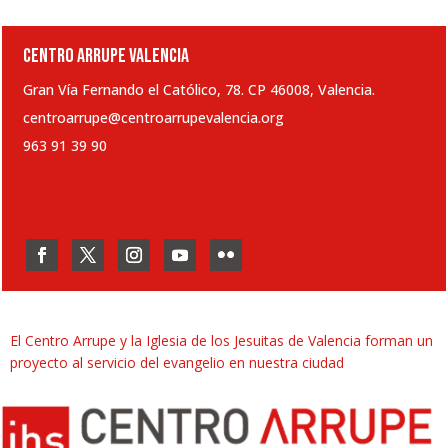
CENTRO ARRUPE VALENCIA
Gran Vía Fernando el Católico, 78. CP 46008, Valencia.
centroarrupe@centroarrupevalencia.org
963 91 39 90
El Centro Arrupe y la Iglesia de los Jesuitas de Valencia forman un
proyecto al servicio del evangelio en nuestra ciudad