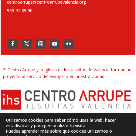
centroarrupe@centroarrupevalencia.org
963 91 39 90
El Centro Arrupe y la Iglesia de los Jesuitas de Valencia forman un
proyecto al servicio del evangelio en nuestra ciudad
Utilizamos cookies para saber cómo usas la web, hacer
estadísticas y para personalizar tu visita.
Puedes aprender más sobre qué cookies utilizamos o
Desarrollado por
SJDigital