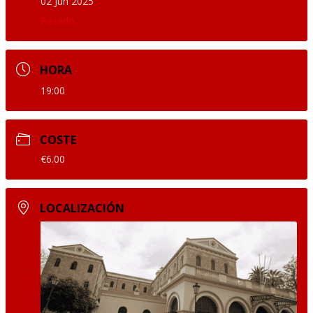
02 Jun 2025
Pasado
HORA
19:00
COSTE
€6.00
LOCALIZACIÓN