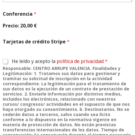
Conferencia
*
Precio:
20,00 €
T
Tarjetas de crédito Stripe
*
e
l
é
f
A
He leído y acepto la
política de privacidad
*
o
c
Responsable: CENTRO ARRUPE VALENCIA. Finalidades y
n
u
Legitimación: 1. Tratamos sus datos para gestionar y
o
e
tramitar su solicitud de inscripción en la actividad
y
r
correspondiente. La legitimación para el tratamiento de
A
d
sus datos es la ejecución de un contrato de prestación de
c
servicios. 2. Enviarle información por distintos medios,
o
incluidos los electrónicos, relacionado con nuestros
u
R
cursos/ congresos/ actividades en el supuesto de que nos
e
G
haya otorgado su consentimiento. b. Destinatarios. No se
r
P
cederán datos a terceros, salvo cuando sea lícito
d
D
conforme a lo dispuesto en la normativa vigente en
o
*
materia de protección de datos. No están previstas
transferencias internacionales de los datos. Tiempo de
conservación: Se conservarán durante el tiempo necesario