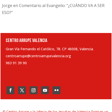
Jorge
en
Comentario al Evangelio: “¿CUÁNDO VA A SER
ESO?”
CENTRO ARRUPE VALENCIA
Gran Vía Fernando el Católico, 78. CP 46008, Valencia.
centroarrupe@centroarrupevalencia.org
963 91 39 90
El Centro Arrupe y la Iglesia de los Jesuitas de Valencia forman un