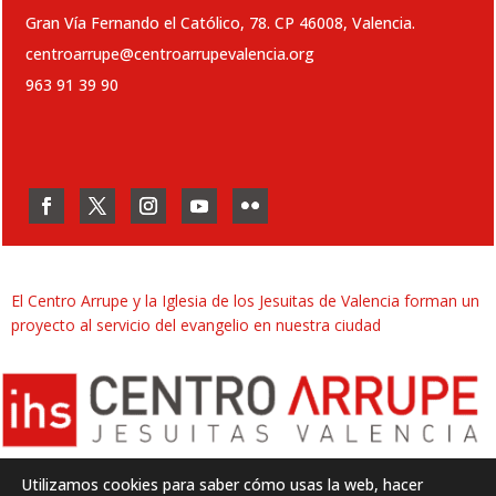
Gran Vía Fernando el Católico, 78. CP 46008, Valencia.
centroarrupe@centroarrupevalencia.org
963 91 39 90
El Centro Arrupe y la Iglesia de los Jesuitas de Valencia forman un
proyecto al servicio del evangelio en nuestra ciudad
Utilizamos cookies para saber cómo usas la web, hacer