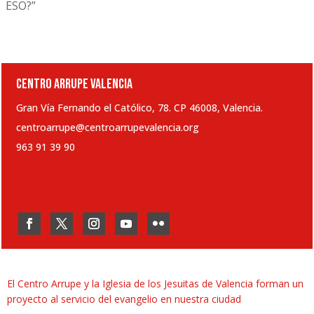
ESO?”
CENTRO ARRUPE VALENCIA
Gran Vía Fernando el Católico, 78. CP 46008, Valencia.
centroarrupe@centroarrupevalencia.org
963 91 39 90
El Centro Arrupe y la Iglesia de los Jesuitas de Valencia forman un
proyecto al servicio del evangelio en nuestra ciudad