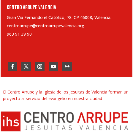
CENTRO ARRUPE VALENCIA
Gran Vía Fernando el Católico, 78. CP 46008, Valencia.
centroarrupe@centroarrupevalencia.org
963 91 39 90
El Centro Arrupe y la Iglesia de los Jesuitas de Valencia forman un
proyecto al servicio del evangelio en nuestra ciudad