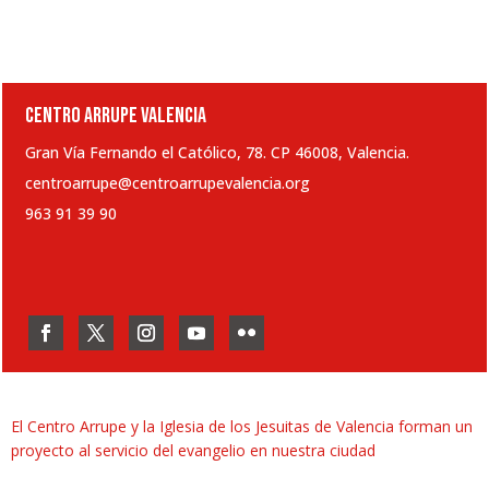
CENTRO ARRUPE VALENCIA
Gran Vía Fernando el Católico, 78. CP 46008, Valencia.
centroarrupe@centroarrupevalencia.org
963 91 39 90
El Centro Arrupe y la Iglesia de los Jesuitas de Valencia forman un
proyecto al servicio del evangelio en nuestra ciudad