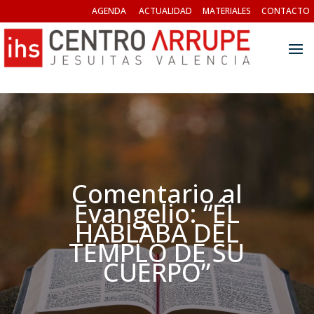
AGENDA
ACTUALIDAD
MATERIALES
CONTACTO
Comentario al
Evangelio: “ÉL
HABLABA DEL
TEMPLO DE SU
CUERPO”