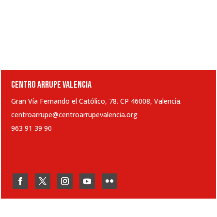
CENTRO ARRUPE VALENCIA
Gran Vía Fernando el Católico, 78. CP 46008, Valencia.
centroarrupe@centroarrupevalencia.org
963 91 39 90