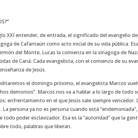
OS?
”
siglo XXI entender, de entrada, el significado del evangelio
goga de Cafarnaún como acto inicial de su vida pública. Esa
 Sermón del Monte, Lucas la comienza en la sinagoga de Naz
 bodas de Caná. Cada evangelista, con el comienzo de su eva
 enseñanza de Jesús.
editaremos el domingo próximo, el evangelista Marcos vuelv
s demonios”. Marcos nos va a hablar a lo largo de todo su 
os; enfrentamiento en el que Jesús sale siempre vencedor.
tad. La persona ya no es persona cuando está “endemoniada”,
e todo poder esclavizador. Esa es la “autoridad” que la gen
obre todo, palabras que liberan.