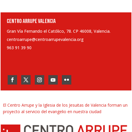
CENTRO ARRUPE VALENCIA
Gran Vía Fernando el Católico, 78. CP 46008, Valencia.
centroarrupe@centroarrupevalencia.org
963 91 39 90
El Centro Arrupe y la Iglesia de los Jesuitas de Valencia forman un
proyecto al servicio del evangelio en nuestra ciudad