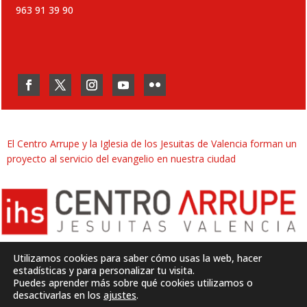
963 91 39 90
El Centro Arrupe y la Iglesia de los Jesuitas de Valencia forman un
proyecto al servicio del evangelio en nuestra ciudad
Utilizamos cookies para saber cómo usas la web, hacer
estadísticas y para personalizar tu visita.
Puedes aprender más sobre qué cookies utilizamos o
Desarrollado por
SJDigital
desactivarlas en los
ajustes
.