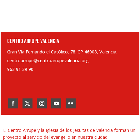
CENTRO ARRUPE VALENCIA
Gran Vía Fernando el Católico, 78. CP 46008, Valencia.
centroarrupe@centroarrupevalencia.org
963 91 39 90
El Centro Arrupe y la Iglesia de los Jesuitas de Valencia forman un
proyecto al servicio del evangelio en nuestra ciudad