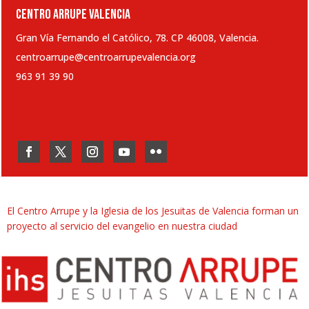
CENTRO ARRUPE VALENCIA
Gran Vía Fernando el Católico, 78. CP 46008, Valencia.
centroarrupe@centroarrupevalencia.org
963 91 39 90
El Centro Arrupe y la Iglesia de los Jesuitas de Valencia forman un
proyecto al servicio del evangelio en nuestra ciudad