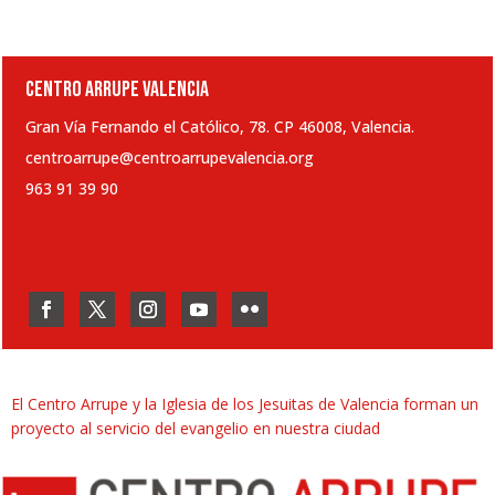
CENTRO ARRUPE VALENCIA
Gran Vía Fernando el Católico, 78. CP 46008, Valencia.
centroarrupe@centroarrupevalencia.org
963 91 39 90
El Centro Arrupe y la Iglesia de los Jesuitas de Valencia forman un
proyecto al servicio del evangelio en nuestra ciudad