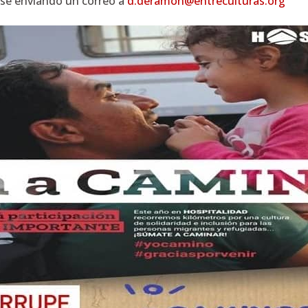
rse enviando un correo a
d.deramon@entreculturas.org