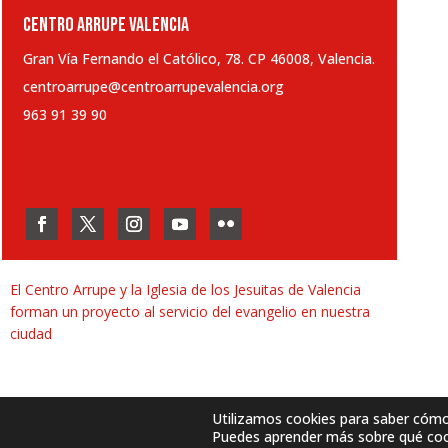
CENTRO ARRUPE VALENCIA
Gran Vía Fernando el Católico, 78. CP 46008, Valencia.
centroarrupe@centroarrupevalencia.org
963 91 39 90
El Centro Arrupe y la Iglesia de los Jesuitas de Valencia
forman un proyecto al servicio del evangelio en nuestra
ciudad
Utilizamos cookies para saber cómo u
Puedes aprender más sobre qué cook
Desarrollado por
SJDigital