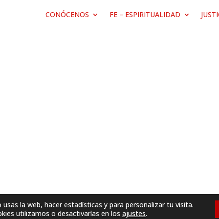
CONÓCENOS
FE – ESPIRITUALIDAD
JUST
sas la web, hacer estadísticas y para personalizar tu visita.
ies utilizamos o desactivarlas en los
ajustes
.