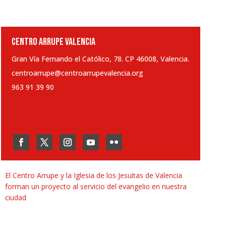
CENTRO ARRUPE VALENCIA
Gran Vía Fernando el Católico, 78. CP 46008, Valencia.
centroarrupe@centroarrupevalencia.org
963 91 39 90
El Centro Arrupe y la Iglesia de los Jesuitas de Valencia
forman un proyecto al servicio del evangelio en nuestra
ciudad