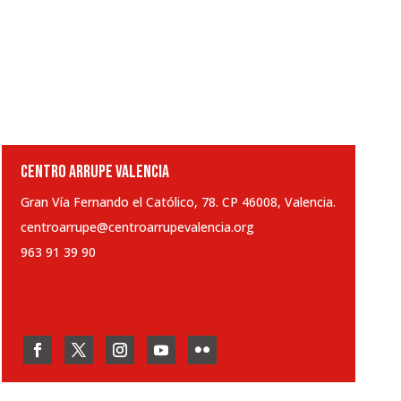
CENTRO ARRUPE VALENCIA
Gran Vía Fernando el Católico, 78. CP 46008, Valencia.
centroarrupe@centroarrupevalencia.org
963 91 39 90