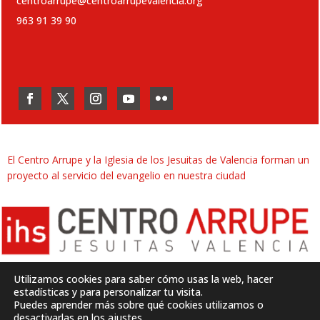
centroarrupe@centroarrupevalencia.org
963 91 39 90
El Centro Arrupe y la Iglesia de los Jesuitas de Valencia forman un
proyecto al servicio del evangelio en nuestra ciudad
Utilizamos cookies para saber cómo usas la web, hacer
estadísticas y para personalizar tu visita.
Puedes aprender más sobre qué cookies utilizamos o
Desarrollado por
SJDigital
desactivarlas en los
ajustes
.