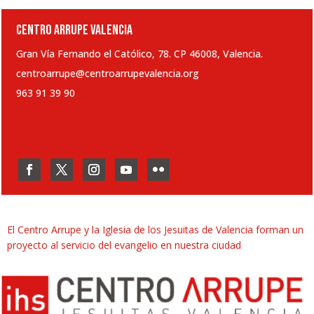
CENTRO ARRUPE VALENCIA
Gran Vía Fernando el Católico, 78. CP 46008, Valencia.
centroarrupe@centroarrupevalencia.org
963 91 39 90
El Centro Arrupe y la Iglesia de los Jesuitas de Valencia forman un
proyecto al servicio del evangelio en nuestra ciudad