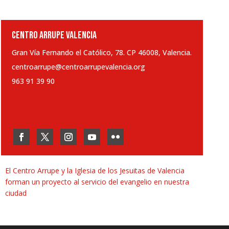
CENTRO ARRUPE VALENCIA
Gran Vía Fernando el Católico, 78. CP 46008, Valencia.
centroarrupe@centroarrupevalencia.org
963 91 39 90
El Centro Arrupe y la Iglesia de los Jesuitas de Valencia
forman un proyecto al servicio del evangelio en nuestra
ciudad