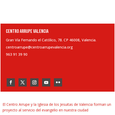
CENTRO ARRUPE VALENCIA
Gran Vía Fernando el Católico, 78. CP 46008, Valencia.
centroarrupe@centroarrupevalencia.org
963 91 39 90
El Centro Arrupe y la Iglesia de los Jesuitas de Valencia forman un
proyecto al servicio del evangelio en nuestra ciudad