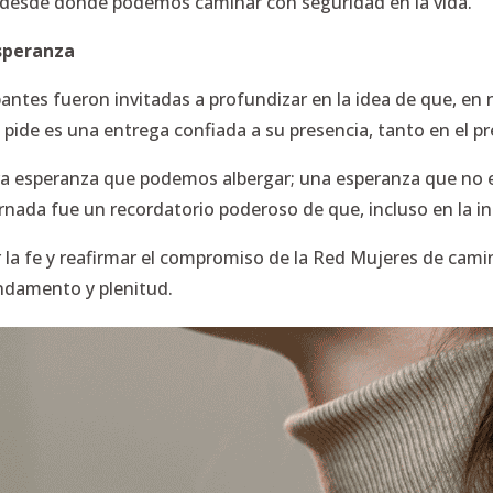
to desde donde podemos caminar con seguridad en la vida.
esperanza
ipantes fueron invitadas a profundizar en la idea de que, en 
pide es una entrega confiada a su presencia, tanto en el p
dera esperanza que podemos albergar; una esperanza que no 
ornada fue un recordatorio poderoso de que, incluso en la 
rir la fe y reafirmar el compromiso de la Red Mujeres de ca
ndamento y plenitud.