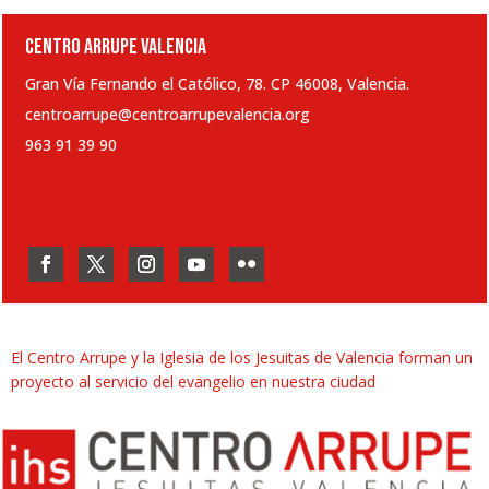
CENTRO ARRUPE VALENCIA
Gran Vía Fernando el Católico, 78. CP 46008, Valencia.
centroarrupe@centroarrupevalencia.org
963 91 39 90
El Centro Arrupe y la Iglesia de los Jesuitas de Valencia forman un
proyecto al servicio del evangelio en nuestra ciudad