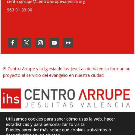
centroarrupe@centroarrupevalencia.org
963 91 39 90
El Centro Arrupe y la Iglesia de los Jesuitas de Valencia forman un
proyecto al servicio del evangelio en nuestra ciudad
Utilizamos cookies para saber cómo usas la web, hacer
estadísticas y para personalizar tu visita.
Puedes aprender más sobre qué cookies utilizamos o
Desarrollado por
SJDigital