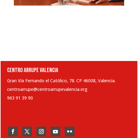
CENTRO ARRUPE VALENCIA
Gran Vía Fernando el Católico, 78. CP 46008, Valencia.
centroarrupe@centroarrupevalencia.org
963 91 39 90