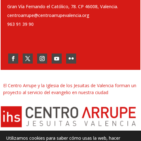
Gran Vía Fernando el Católico, 78. CP 46008, Valencia.
centroarrupe@centroarrupevalencia.org
963 91 39 90
El Centro Arrupe y la Iglesia de los Jesuitas de Valencia forman un
proyecto al servicio del evangelio en nuestra ciudad
Utilizamos cookies para saber cómo usas la web, hacer