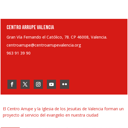
CENTRO ARRUPE VALENCIA
Gran Vía Fernando el Católico, 78. CP 46008, Valencia.
centroarrupe@centroarrupevalencia.org
963 91 39 90
El Centro Arrupe y la Iglesia de los Jesuitas de Valencia forman un
proyecto al servicio del evangelio en nuestra ciudad