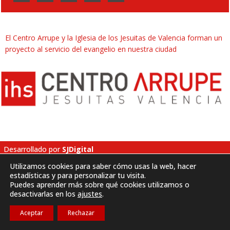
El Centro Arrupe y la Iglesia de los Jesuitas de Valencia forman un
proyecto al servicio del evangelio en nuestra ciudad
Desarrollado por
SJDigital
Utilizamos cookies para saber cómo usas la web, hacer
estadísticas y para personalizar tu visita.
Política de privacidad
|
Aviso legal
|
Cookies
Puedes aprender más sobre qué cookies utilizamos o
desactivarlas en los
ajustes
.
Aceptar
Rechazar