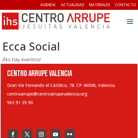
AGENDA
ACTUALIDAD
MATERIALES
CONTACTO
Ecca Social
¡No hay eventos!
CENTRO ARRUPE VALENCIA
Gran Vía Fernando el Católico, 78. CP 46008, Valencia.
centroarrupe@centroarrupevalencia.org
963 91 39 90