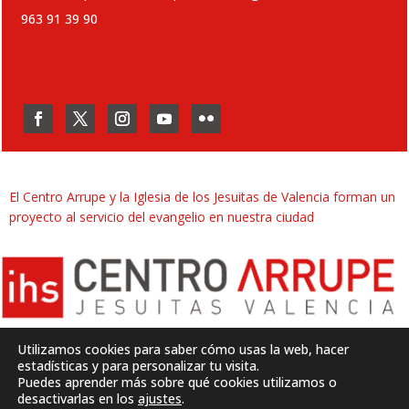
963 91 39 90
El Centro Arrupe y la Iglesia de los Jesuitas de Valencia forman un
proyecto al servicio del evangelio en nuestra ciudad
Utilizamos cookies para saber cómo usas la web, hacer
estadísticas y para personalizar tu visita.
Puedes aprender más sobre qué cookies utilizamos o
Desarrollado por
SJDigital
desactivarlas en los
ajustes
.