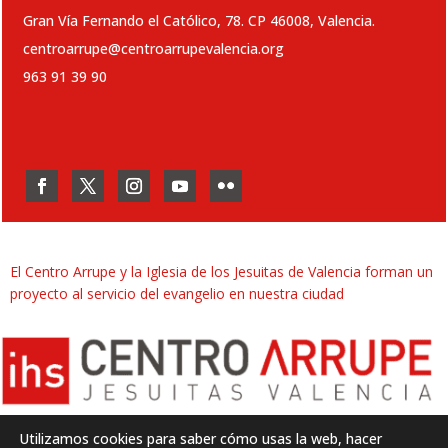
Gran Vía Fernando el Católico, 78. CP 46008, Valencia.
centroarrupe@centroarrupevalencia.org
963 91 39 90
El Centro Arrupe y la Iglesia de los Jesuitas de Valencia forman un
proyecto al servicio del evangelio en nuestra ciudad
Utilizamos cookies para saber cómo usas la web, hacer