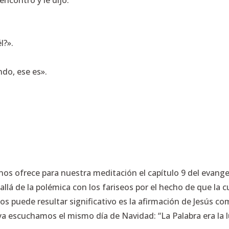
encontró y le dijo:
l?».
ndo, ese es».
s ofrece para nuestra meditación el capítulo 9 del evangel
llá de la polémica con los fariseos por el hecho de que la c
nos puede resultar significativo es la afirmación de Jesús 
ya escuchamos el mismo día de Navidad:
“La Palabra era la