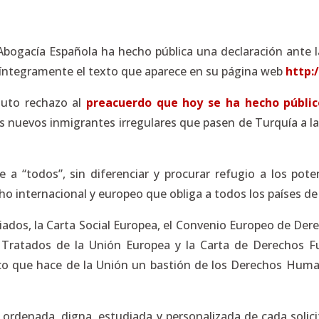
Abogací­a Española ha hecho pública una declaración ante l
 íntegramente el texto que aparece en su página web
http:
luto rechazo al
preacuerdo que hoy se ha hecho públic
s nuevos inmigrantes irregulares que pasen de Turquía a la
 a “todos”, sin diferenciar y procurar refugio a los poten
cho internacional y europeo que obliga a todos los países de
iados, la Carta Social Europea, el Convenio Europeo de Der
os Tratados de la Unión Europea y la Carta de Derechos 
ico que hace de la Unión un bastión de los Derechos Hum
 ordenada, digna, estudiada y personalizada de cada solic