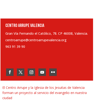
CENTRO ARRUPE VALENCIA
Gran Vía Fernando el Católico, 78. CP 46008, Valencia.
centroarrupe@centroarrupevalencia.org
963 91 39 90
El Centro Arrupe y la Iglesia de los Jesuitas de Valencia
forman un proyecto al servicio del evangelio en nuestra
ciudad