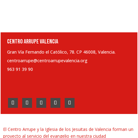
CENTRO ARRUPE VALENCIA
Gran Vía Fernando el Católico, 78. CP 46008, Valencia.
centroarrupe@centroarrupevalencia.org
963 91 39 90
El Centro Arrupe y la Iglesia de los Jesuitas de Valencia forman un
proyecto al servicio del evangelio en nuestra ciudad