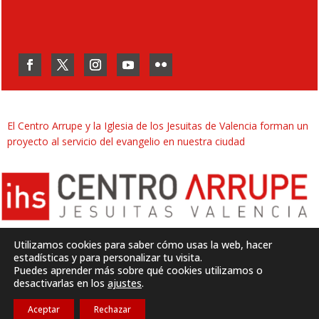
El Centro Arrupe y la Iglesia de los Jesuitas de Valencia forman un
proyecto al servicio del evangelio en nuestra ciudad
Utilizamos cookies para saber cómo usas la web, hacer
estadísticas y para personalizar tu visita.
Puedes aprender más sobre qué cookies utilizamos o
Desarrollado por
SJDigital
desactivarlas en los
ajustes
.
Aceptar
Rechazar