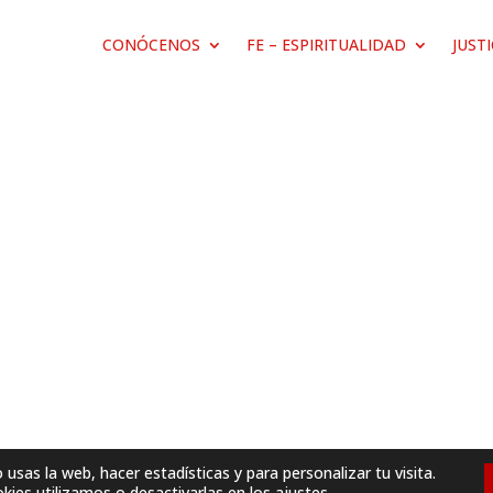
CONÓCENOS
FE – ESPIRITUALIDAD
JUST
sas la web, hacer estadísticas y para personalizar tu visita.
ies utilizamos o desactivarlas en los
ajustes
.