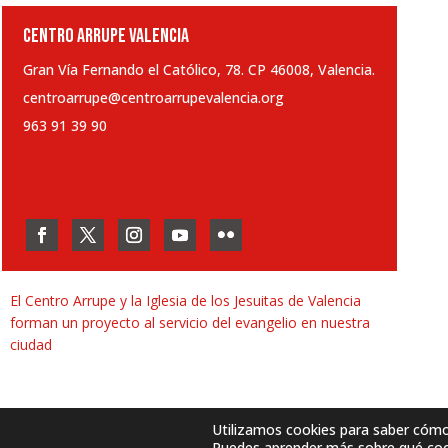
CENTRO ARRUPE VALENCIA
Gran Vía Fernando el Católico, 78. CP 46008, Valencia.
centroarrupe@centroarrupevalencia.org
963 91 39 90
El Centro Arrupe y la Iglesia de los Jesuitas de Valencia
forman un proyecto al servicio del evangelio en nuestra
ciudad
Utilizamos cookies para saber cómo u
Puedes aprender más sobre qué cook