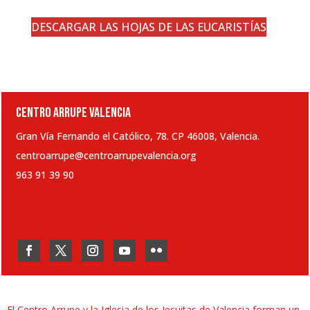
DESCARGAR LAS HOJAS DE LAS EUCARISTÍAS
CENTRO ARRUPE VALENCIA
Gran Vía Fernando el Católico, 78. CP 46008, Valencia.
centroarrupe@centroarrupevalencia.org
963 91 39 90
El Centro Arrupe y la Iglesia de los Jesuitas de Valencia forman un