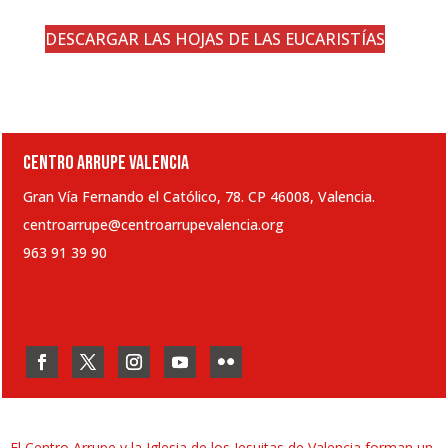
DESCARGAR LAS HOJAS DE LAS EUCARISTÍAS
CENTRO ARRUPE VALENCIA
Gran Vía Fernando el Católico, 78. CP 46008, Valencia.
centroarrupe@centroarrupevalencia.org
963 91 39 90
El Centro Arrupe y la Iglesia de los Jesuitas de Valencia forman un