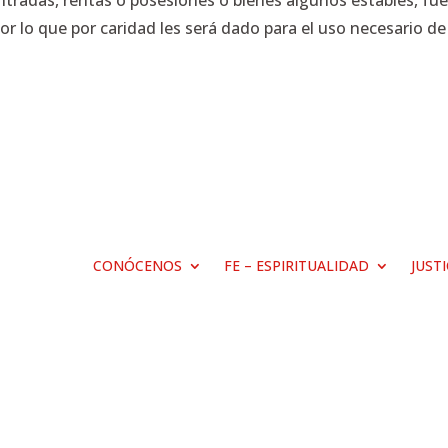
entradas, rentas o posesiones o bienes algunos estables, fu
 lo que por caridad les será dado para el uso necesario de l
CONÓCENOS
FE – ESPIRITUALIDAD
JUST