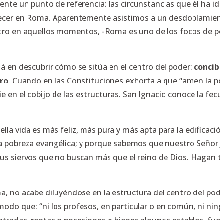
ente un punto de referencia: las circunstancias que él ha 
anecer en Roma. Aparentemente asistimos a un desdoblamien
entro en aquellos momentos, -Roma es uno de los focos de po
á en descubrir cómo se sitúa en el centro del poder:
concib
tro
. Cuando en las Constituciones exhorta a que “amen la p
ie en el cobijo de las estructuras. San Ignacio conoce la fec
a vida es más feliz, más pura y más apta para la edificaci
la pobreza evangélica; y porque sabemos que nuestro Señor 
 sus siervos que no buscan más que el reino de Dios. Hagan
ma, no acabe diluyéndose en la estructura del centro del pod
 modo que: “ni los profesos, en particular o en común, ni n