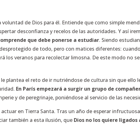
la voluntad de Dios para él. Entiende que como simple mend
pertar desconfianza y recelos de las autoridades. Y así ire
 comprende que debe ponerse a estudiar
. Siendo estudian
r desprotegido de todo, pero con matices diferentes: cuand
icará los veranos para recolectar limosna. De este modo no s
e plantea el reto de ir nutriéndose de cultura sin que ello l
uridad.
En París empezará a surgir un grupo de compañe
perie y de peregrinaje, poniéndose al servicio de las nece
a: actuar en Tierra Santa. Tras un año de esperar infructu
iar también a esta ilusión, que
Dios no los quiere ligados