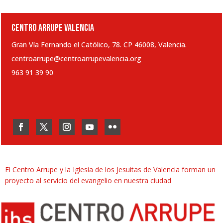
CENTRO ARRUPE VALENCIA
Gran Vía Fernando el Católico, 78. CP 46008, Valencia.
centroarrupe@centroarrupevalencia.org
963 91 39 90
El Centro Arrupe y la Iglesia de los Jesuitas de Valencia forman un
proyecto al servicio del evangelio en nuestra ciudad