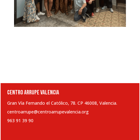
CENTRO ARRUPE VALENCIA
Gran Vía Fernando el Católico, 78. CP 46008, Valencia.
centroarrupe@centroarrupevalencia.org
963 91 39 90